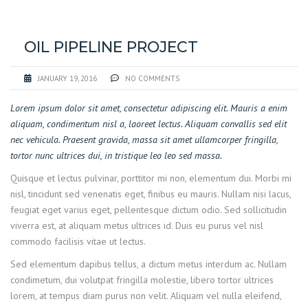
OIL PIPELINE PROJECT
JANUARY 19, 2016
NO COMMENTS
Lorem ipsum dolor sit amet, consectetur adipiscing elit. Mauris a enim
aliquam, condimentum nisl a, laoreet lectus. Aliquam convallis sed elit
nec vehicula. Praesent gravida, massa sit amet ullamcorper fringilla,
tortor nunc ultrices dui, in tristique leo leo sed massa.
Quisque et lectus pulvinar, porttitor mi non, elementum dui. Morbi mi
nisl, tincidunt sed venenatis eget, finibus eu mauris. Nullam nisi lacus,
feugiat eget varius eget, pellentesque dictum odio. Sed sollicitudin
viverra est, at aliquam metus ultrices id. Duis eu purus vel nisl
commodo facilisis vitae ut lectus.
Sed elementum dapibus tellus, a dictum metus interdum ac. Nullam
condimetum, dui volutpat fringilla molestie, libero tortor ultrices
lorem, at tempus diam purus non velit. Aliquam vel nulla eleifend,