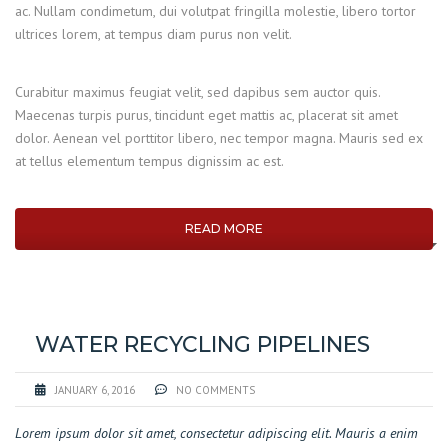
ac. Nullam condimetum, dui volutpat fringilla molestie, libero tortor
ultrices lorem, at tempus diam purus non velit.
Curabitur maximus feugiat velit, sed dapibus sem auctor quis.
Maecenas turpis purus, tincidunt eget mattis ac, placerat sit amet
dolor. Aenean vel porttitor libero, nec tempor magna. Mauris sed ex
at tellus elementum tempus dignissim ac est.
READ MORE
WATER RECYCLING PIPELINES
JANUARY 6, 2016
NO COMMENTS
Lorem ipsum dolor sit amet, consectetur adipiscing elit. Mauris a enim