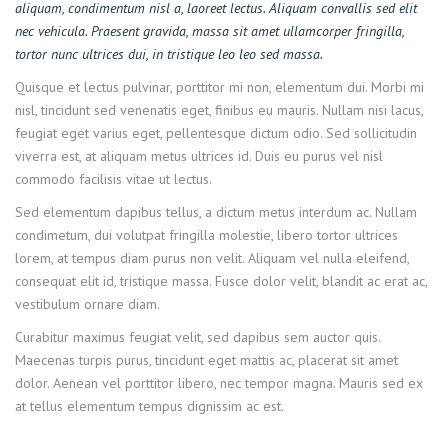
aliquam, condimentum nisl a, laoreet lectus. Aliquam convallis sed elit
nec vehicula. Praesent gravida, massa sit amet ullamcorper fringilla,
tortor nunc ultrices dui, in tristique leo leo sed massa.
Quisque et lectus pulvinar, porttitor mi non, elementum dui. Morbi mi
nisl, tincidunt sed venenatis eget, finibus eu mauris. Nullam nisi lacus,
feugiat eget varius eget, pellentesque dictum odio. Sed sollicitudin
viverra est, at aliquam metus ultrices id. Duis eu purus vel nisl
commodo facilisis vitae ut lectus.
Sed elementum dapibus tellus, a dictum metus interdum ac. Nullam
condimetum, dui volutpat fringilla molestie, libero tortor ultrices
lorem, at tempus diam purus non velit. Aliquam vel nulla eleifend,
consequat elit id, tristique massa. Fusce dolor velit, blandit ac erat ac,
vestibulum ornare diam.
Curabitur maximus feugiat velit, sed dapibus sem auctor quis.
Maecenas turpis purus, tincidunt eget mattis ac, placerat sit amet
dolor. Aenean vel porttitor libero, nec tempor magna. Mauris sed ex
at tellus elementum tempus dignissim ac est.