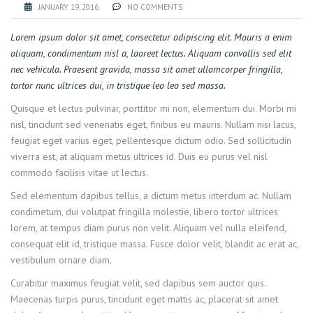
JANUARY 19, 2016
NO COMMENTS
Lorem ipsum dolor sit amet, consectetur adipiscing elit. Mauris a enim
aliquam, condimentum nisl a, laoreet lectus. Aliquam convallis sed elit
nec vehicula. Praesent gravida, massa sit amet ullamcorper fringilla,
tortor nunc ultrices dui, in tristique leo leo sed massa.
Quisque et lectus pulvinar, porttitor mi non, elementum dui. Morbi mi
nisl, tincidunt sed venenatis eget, finibus eu mauris. Nullam nisi lacus,
feugiat eget varius eget, pellentesque dictum odio. Sed sollicitudin
viverra est, at aliquam metus ultrices id. Duis eu purus vel nisl
commodo facilisis vitae ut lectus.
Sed elementum dapibus tellus, a dictum metus interdum ac. Nullam
condimetum, dui volutpat fringilla molestie, libero tortor ultrices
lorem, at tempus diam purus non velit. Aliquam vel nulla eleifend,
consequat elit id, tristique massa. Fusce dolor velit, blandit ac erat ac,
vestibulum ornare diam.
Curabitur maximus feugiat velit, sed dapibus sem auctor quis.
Maecenas turpis purus, tincidunt eget mattis ac, placerat sit amet